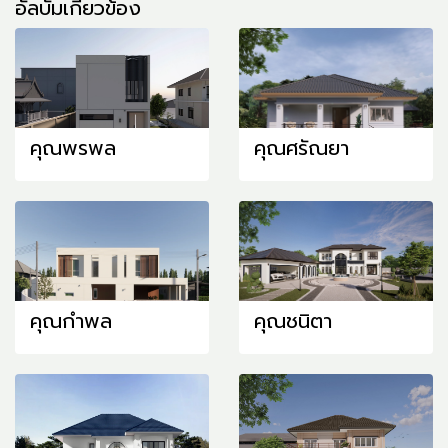
อัลบั้มเกี่ยวข้อง
คุณพรพล
คุณศรัณยา
คุณกำพล
คุณชนิตา