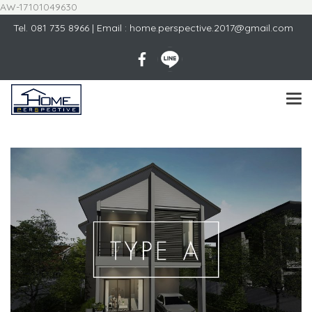
AW-17101049630
Tel.
081 735 8966
| Email : home.perspective.2017@gmail.com